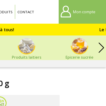
Mon compte
ODUITS
CONTACT
Le Dr
Produits laitiers
Epicerie sucrée
0 g