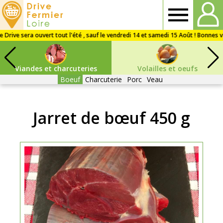
Drive
Fermier
Viandes et charcuteries
Volailles et oeufs
Loire
Boeuf
Charcuterie
Porc
Veau
Jarret de bœuf 450 g