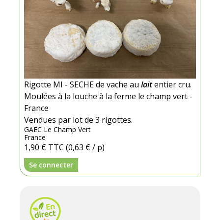
Rigotte MI - SECHE de vache au
lait
entier cru.
Moulées à la louche à la ferme le champ vert -
France
Vendues par lot de 3 rigottes.
GAEC Le Champ Vert
France
1,90 €
TTC
(0,63 € / p)
Se connecter