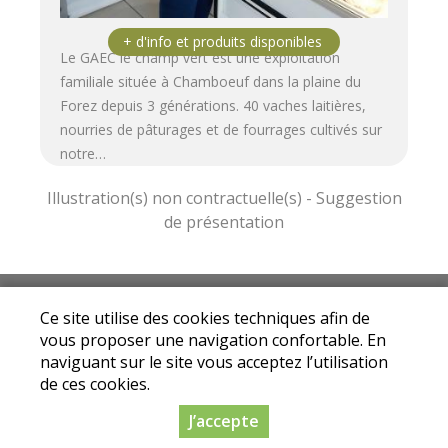
Le GAEC le champ vert est une exploitation
familiale située à Chamboeuf dans la plaine du
Forez depuis 3 générations. 40 vaches laitières,
nourries de pâturages et de fourrages cultivés sur
notre…
Mentions légales
|
Conditions Générales de
Ce site utilise des cookies techniques afin de
Ventes
|
Protection des données personnelles
vous proposer une navigation confortable. En
© Copyright 2025 - Drive fermier Loire - Tous
naviguant sur le site vous acceptez l’utilisation
droits réservés
de ces cookies.
Conception :
Dynapse
- Partenaire numérique
J’accepte
des circuits courts.