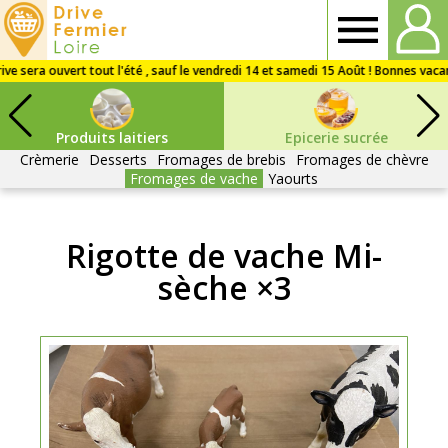
Drive
Fermier
Produits laitiers
Epicerie sucrée
Loire
Crèmerie
Desserts
Fromages de brebis
Fromages de chèvre
Fromages de vache
Yaourts
Rigotte de vache Mi-
sèche ×3