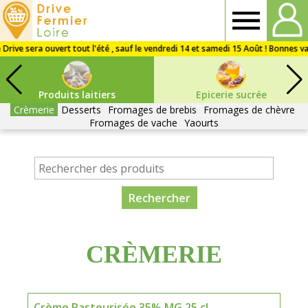
Drive
Fermier
Produits laitiers
Epicerie sucrée
Loire
Crèmerie
Desserts
Fromages de brebis
Fromages de chèvre
Fromages de vache
Yaourts
CRÈMERIE
Crème Pasteurisée 35% MG 25 cl