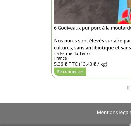
6 Godiveaux pur porc à la moutarde
Nos
porcs
sont
élevés sur aire pai
cultures,
sans antibiotique
et
san
La Ferme du Terroir
France
5,36 €
TTC
(13,40 € / kg)
Se connecter
Mentions légal