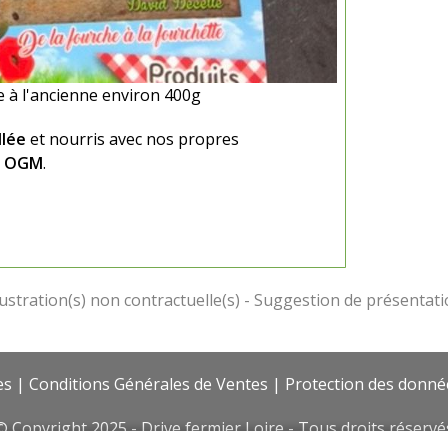
 à l'ancienne environ 400g
llée
et nourris avec nos propres
s OGM
.
es
|
Conditions Générales de Ventes
|
Protection des donné
© Copyright 2025 - Drive fermier Loire - Tous droits réservé