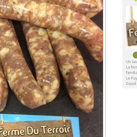
Un sav
La fer
famili
Le-Puy
David