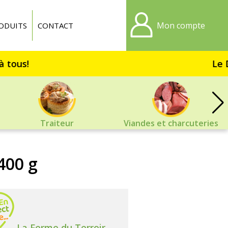
Mon compte
ODUITS
CONTACT
Le Dri
Traiteur
Viandes et charcuteries
400 g
La Ferme du Terroir