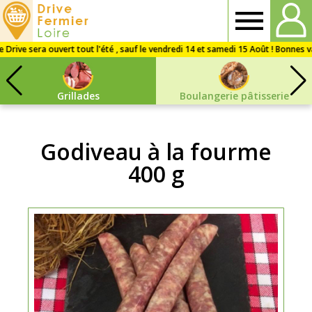
Drive
Fermier
Grillades
Boulangerie pâtisserie
Loire
Godiveau à la fourme
400 g