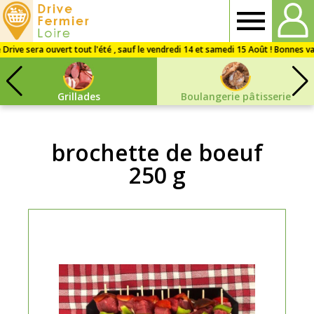
Drive
Fermier
Grillades
Boulangerie pâtisserie
Loire
brochette de boeuf
250 g