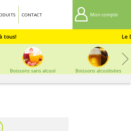
Mon compte
ODUITS
CONTACT
Le Dri
Boissons sans alcool
Boissons alcoolisées