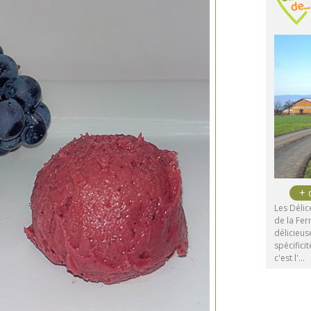
Les Délice
de la Fer
délicieus
spécifici
c'est l'…