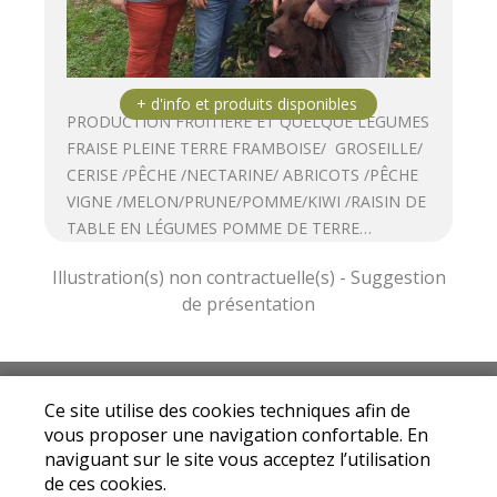
PRODUCTION FRUITIÈRE ET QUELQUE LÉGUMES
FRAISE PLEINE TERRE FRAMBOISE/ GROSEILLE/
CERISE /PÊCHE /NECTARINE/ ABRICOTS /PÊCHE
VIGNE /MELON/PRUNE/POMME/KIWI /RAISIN DE
TABLE EN LÉGUMES POMME DE TERRE…
Mentions légales
|
Conditions Générales de
Ce site utilise des cookies techniques afin de
Ventes
|
Protection des données personnelles
vous proposer une navigation confortable. En
© Copyright 2025 - Drive fermier Loire - Tous
naviguant sur le site vous acceptez l’utilisation
droits réservés
de ces cookies.