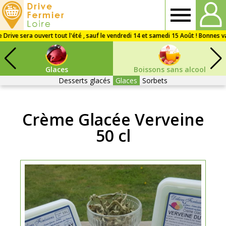
Drive
Fermier
Glaces
Boissons sans alcool
Loire
Desserts glacés
Glaces
Sorbets
Crème Glacée Verveine
50 cl