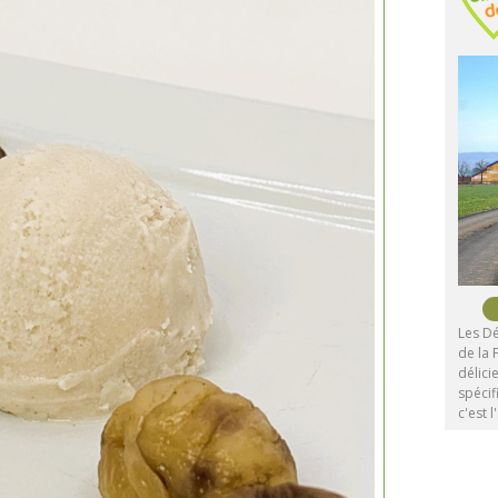
Les Dé
de la 
délici
spécif
c'est l