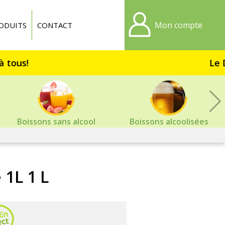
Mon compte
ODUITS
CONTACT
Le Dr
Boissons sans alcool
Boissons alcoolisées
1L 1 L