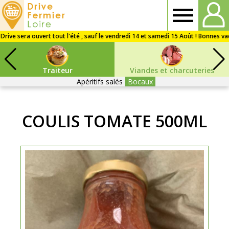
Drive
Fermier
Traiteur
Viandes et charcuteries
Loire
Apéritifs salés
Bocaux
COULIS TOMATE 500ML