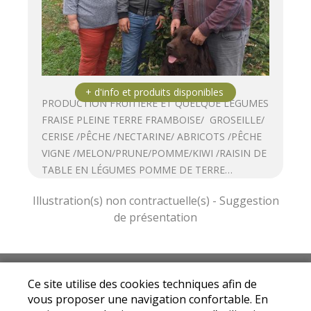
PRODUCTION FRUITIÈRE ET QUELQUE LÉGUMES
FRAISE PLEINE TERRE FRAMBOISE/ GROSEILLE/
CERISE /PÊCHE /NECTARINE/ ABRICOTS /PÊCHE
VIGNE /MELON/PRUNE/POMME/KIWI /RAISIN DE
TABLE EN LÉGUMES POMME DE TERRE…
Mentions légales
|
Conditions Générales de
Ce site utilise des cookies techniques afin de
Ventes
|
Protection des données personnelles
vous proposer une navigation confortable. En
© Copyright 2025 - Drive fermier Loire - Tous