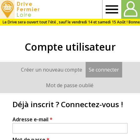
Drive
Fermier
Compte utilisateur
Loire
Créer un nouveau compte
Se connecter
(onglet a
Onglets
principaux
Mot de passe oublié
Déjà inscrit ? Connectez-vous !
Adresse e-mail
*
Mot de passe
*