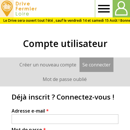
Drive
Fermier
Compte utilisateur
Loire
Créer un nouveau compte
Se connecter
(onglet a
Onglets
principaux
Mot de passe oublié
Déjà inscrit ? Connectez-vous !
Adresse e-mail
*
Mot de passe
*