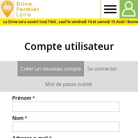
Drive
Fermier
Compte utilisateur
Loire
Créer un nouveau compte
(onglet actif)
Se connecter
Onglets
principaux
Mot de passe oublié
Prénom
*
Nom
*