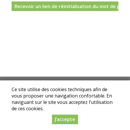
Mentions légales
|
Conditions Générales de
Ce site utilise des cookies techniques afin de
Ventes
|
Protection des données personnelles
vous proposer une navigation confortable. En
© Copyright 2025 - Drive fermier Loire - Tous
naviguant sur le site vous acceptez l’utilisation
droits réservés
de ces cookies.
Conception :
Dynapse
- Partenaire numérique
J’accepte
des circuits courts.