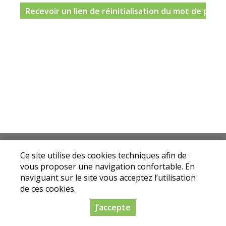
Mentions légales
|
Conditions Générales de
Ce site utilise des cookies techniques afin de
Ventes
|
Protection des données personnelles
vous proposer une navigation confortable. En
© Copyright 2025 - Drive fermier Loire - Tous
naviguant sur le site vous acceptez l’utilisation
droits réservés
de ces cookies.
Conception :
Dynapse
- Partenaire numérique
J’accepte
des circuits courts.