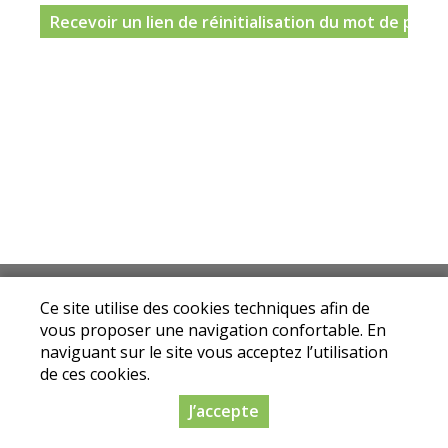
Mentions légales
|
Conditions Générales de
Ce site utilise des cookies techniques afin de
Ventes
|
Protection des données personnelles
vous proposer une navigation confortable. En
© Copyright 2025 - Drive fermier Loire - Tous
naviguant sur le site vous acceptez l’utilisation
droits réservés
de ces cookies.
Conception :
Dynapse
- Partenaire numérique
J’accepte
des circuits courts.