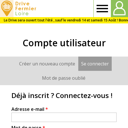
Drive
Fermier
Compte utilisateur
Loire
Créer un nouveau compte
Se connecter
(onglet a
Onglets
principaux
Mot de passe oublié
Déjà inscrit ? Connectez-vous !
Adresse e-mail
*
Mot de passe
*