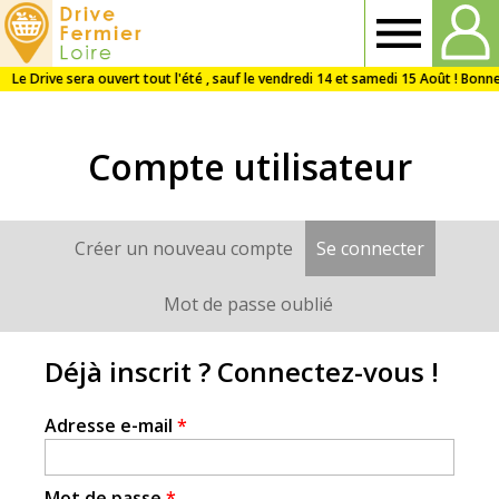
Drive
Fermier
Compte utilisateur
Loire
Créer un nouveau compte
Se connecter
(onglet a
Onglets
principaux
Mot de passe oublié
Déjà inscrit ? Connectez-vous !
Adresse e-mail
*
Mot de passe
*