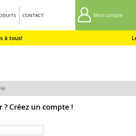
Mon compte
ODUITS
CONTACT
Le 
lié
r ? Créez un compte !