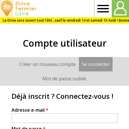
Drive
Fermier
Compte utilisateur
Loire
Créer un nouveau compte
Se connecter
(onglet a
Onglets
principaux
Mot de passe oublié
Déjà inscrit ? Connectez-vous !
Adresse e-mail
*
Mot de passe
*