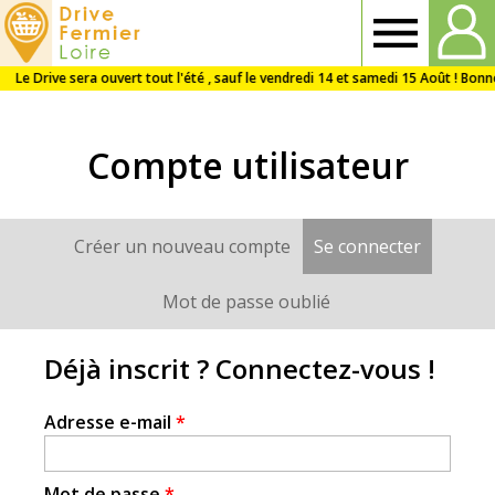
Drive
Fermier
Compte utilisateur
Loire
Créer un nouveau compte
Se connecter
(onglet a
Onglets
principaux
Mot de passe oublié
Déjà inscrit ? Connectez-vous !
Adresse e-mail
*
Mot de passe
*