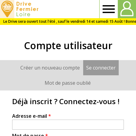
Drive
Fermier
Compte utilisateur
Loire
Créer un nouveau compte
Se connecter
(onglet a
Onglets
principaux
Mot de passe oublié
Déjà inscrit ? Connectez-vous !
Adresse e-mail
*
Mot de passe
*