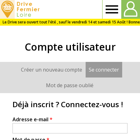
Drive
Fermier
Compte utilisateur
Loire
Créer un nouveau compte
Se connecter
(onglet a
Onglets
principaux
Mot de passe oublié
Déjà inscrit ? Connectez-vous !
Adresse e-mail
*
Mot de passe
*