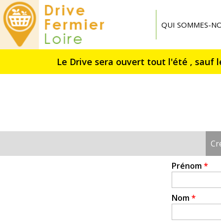
Drive
Fermier
QUI SOMMES-NO
Loire
Cr
Onglets
principaux
Prénom
*
Nom
*